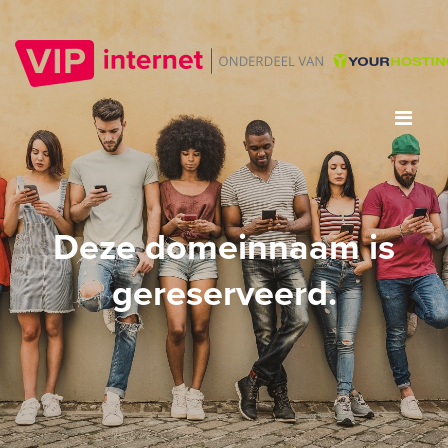
Deze domeinnaam is
gereserveerd.